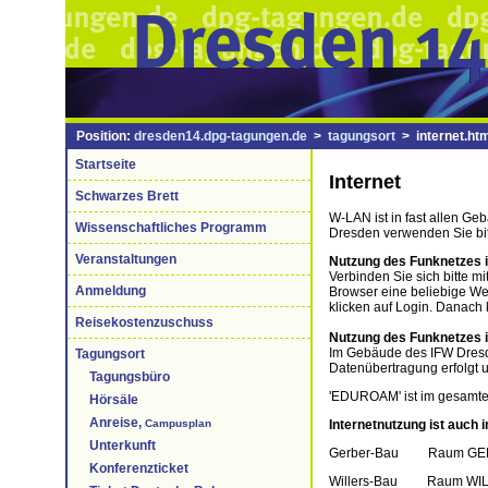
Position:
dresden14.dpg-tagungen.de
>
tagungsort
> internet.htm
Startseite
Internet
Schwarzes Brett
W-LAN ist in fast allen 
Wissenschaftliches Programm
Dresden verwenden Sie bi
Veranstaltungen
Nutzung des Funknetzes
Verbinden Sie sich bitte 
Anmeldung
Browser eine beliebige We
klicken auf Login. Danach
Reisekostenzuschuss
Nutzung des Funknetzes i
Im Gebäude des IFW Dresden
Tagungsort
Datenübertragung erfolgt u
Tagungsbüro
'EDUROAM' ist im gesamte
Hörsäle
Anreise,
Internetnutzung ist auch 
Campusplan
Unterkunft
Gerber-Bau Raum GE
Konferenzticket
Willers-Bau Raum WIL