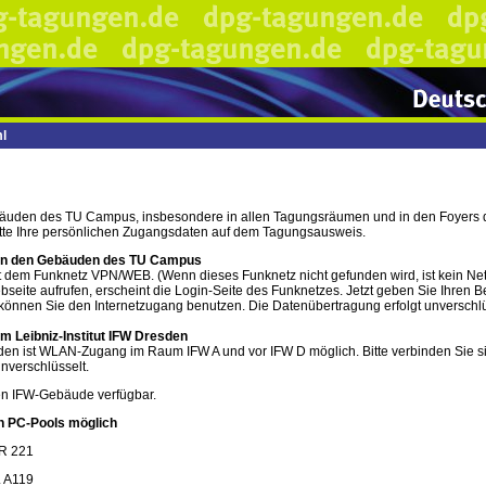
l
Gebäuden des TU Campus, insbesondere in allen Tagungsräumen und in den Foyers
tte Ihre persönlichen Zugangsdaten auf dem Tagungsausweis.
 in den Gebäuden des TU Campus
mit dem Funknetz VPN/WEB. (Wenn dieses Funknetz nicht gefunden wird, ist kein N
bseite aufrufen, erscheint die Login-Seite des Funknetzes. Jetzt geben Sie Ihre
 können Sie den Internetzugang benutzen. Die Datenübertragung erfolgt unverschlü
m Leibniz-Institut IFW Dresden
 ist WLAN-Zugang im Raum IFW A und vor IFW D möglich. Bitte verbinden Sie sich 
nverschlüsselt.
n IFW-Gebäude verfügbar.
in PC-Pools möglich
R 221
 A119