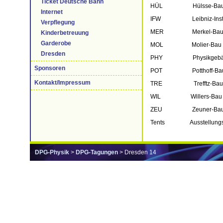
Ticket Deutsche Bahn
HÜL Hülsse-Ba
Internet
IFW Leibniz-Institu
Verpflegung
MER Merkel-Ba
Kinderbetreuung
Garderobe
MOL Molier-Bau
Dresden
PHY Physikgebä
Sponsoren
POT Potthoff-Ba
Kontakt/Impressum
TRE Trefftz-Bau
WIL Willers-Bau
ZEU Zeuner-Ba
Tents Ausstellungszel
DPG-Physik
>
DPG-Tagungen
> Dresden 14