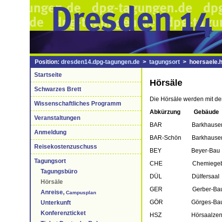
Position:
dresden14.dpg-tagungen.de
>
tagungsort
> hoersaele.h
Startseite
Hörsäle
Schwarzes Brett
Die Hörsäle werden mit d
Wissenschaftliches Programm
Abkürzung Gebäude
Veranstaltungen
BAR Barkhausen
Anmeldung
BAR-Schön Barkhausen-
Reisekostenzuschuss
BEY Beyer-Bau
Tagungsort
CHE Chemiegeb
Tagungsbüro
DÜL Dülfersaal
Hörsäle
GER Gerber-Ba
Anreise,
Campusplan
GÖR Görges-Ba
Unterkunft
Konferenzticket
HSZ Hörsaalzentrum (